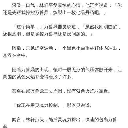
深吸一口气，林轩平复震惊的心情，他沉声说道：「你
还是先帮我操控万兽鼎，炼製出一枚七品丹药吧。」
「这个简单，」万兽鼎器灵说道，「虽然我刚刚甦醒，
还很虚弱，但是操控万兽鼎还是没问题的。」
随后，只见虚空波动，一个黑色小鼎重林轩体内冲出，
悬浮在空中。
随着万兽鼎的出现，顿时一股无形的气压弥散开来，让
周围的紫色火焰都变得暗淡了许多。
甚至在那万兽鼎三丈周围，没有紫色火焰敢靠近。
「你现在用灵魂力控制。」那器灵说道。
闻言，林轩点头，随后灵魂力探出，快速的包裹万兽
鼎。