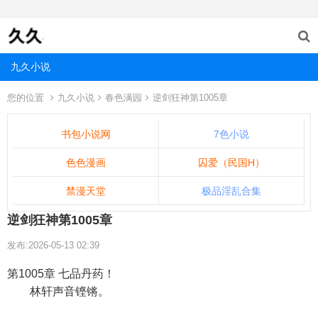
九久小说
您的位置
九久小说
春色满园
逆剑狂神第1005章
书包小说网
7色小说
色色漫画
囚爱（民国H）
禁漫天堂
极品淫乱合集
逆剑狂神第1005章
发布:2026-05-13 02:39
第1005章 七品丹药！
林轩声音铿锵。