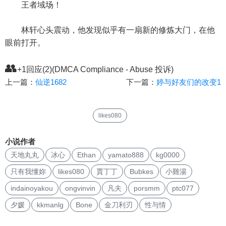
王者域场！
林轩心头震动，他发现似乎有一扇新的修炼大门，在他
眼前打开。
👥
+1回应(2)(DMCA Compliance - Abuse 投诉)
上一篇：
仙逆1682
下一篇：
婷与好友们的改变1
likes080
小说作者
天地丸丸
冰心
Ethan
yamato888
kg0000
只有我懂妳
likes080
賈丁丁
Bubkes
小雞湯
indainoyakou
ongvinvin
凡夫
porsmm
ptc077
夕媛
kkmanlg
Bone
金刀利刃
性与情