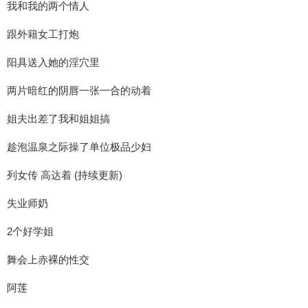
我和我的两个情人
跟外籍女工打炮
阳具送入她的淫穴里
两片暗红的阴唇一张一合的动着
姐夫出差了我和姐姐搞
趁泡温泉之际操了单位极品少妇
列女传 高达着 (持续更新)
失业师奶
2个好学姐
舞会上赤裸的性交
阿莲