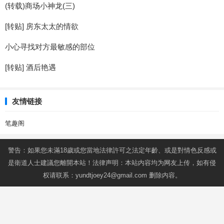
(转载)商场小神龙(三)
[转贴] 房东太太的情欲
小心寻找对方最敏感的部位
[转贴] 酒后艳遇
友情链接
笔趣阁
警告：如果您未滿18歲或您當地法律許可之法定年齡、或是對情色反感或
是衛道人士建議您離開本站！法律声明：本站内容均为网友上传，如有侵
权请联系：
yundtjoey24@gmail.com
删除内容。