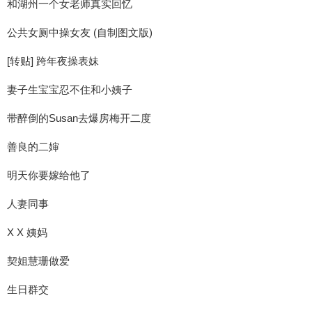
和湖州一个女老师真实回忆
公共女厕中操女友 (自制图文版)
[转贴] 跨年夜操表妹
妻子生宝宝忍不住和小姨子
带醉倒的Susan去爆房梅开二度
善良的二婶
明天你要嫁给他了
人妻同事
X X 姨妈
契姐慧珊做爱
生日群交