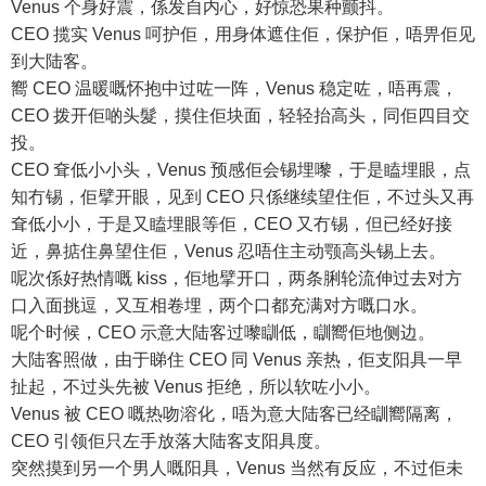
Venus 个身好震，係发自内心，好惊恐果种颤抖。
CEO 揽实 Venus 呵护佢，用身体遮住佢，保护佢，唔畀佢见
到大陆客。
嚮 CEO 温暖嘅怀抱中过咗一阵，Venus 稳定咗，唔再震，
CEO 拨开佢啲头髮，摸住佢块面，轻轻抬高头，同佢四目交
投。
CEO 耷低小小头，Venus 预感佢会锡埋嚟，于是瞌埋眼，点
知冇锡，佢擘开眼，见到 CEO 只係继续望住佢，不过头又再
耷低小小，于是又瞌埋眼等佢，CEO 又冇锡，但已经好接
近，鼻掂住鼻望住佢，Venus 忍唔住主动颚高头锡上去。
呢次係好热情嘅 kiss，佢地擘开口，两条脷轮流伸过去对方
口入面挑逗，又互相卷埋，两个口都充满对方嘅口水。
呢个时候，CEO 示意大陆客过嚟瞓低，瞓嚮佢地侧边。
大陆客照做，由于睇住 CEO 同 Venus 亲热，佢支阳具一早
扯起，不过头先被 Venus 拒绝，所以软咗小小。
Venus 被 CEO 嘅热吻溶化，唔为意大陆客已经瞓嚮隔离，
CEO 引领佢只左手放落大陆客支阳具度。
突然摸到另一个男人嘅阳具，Venus 当然有反应，不过佢未