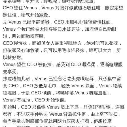
靠紧埋嚟，擘开眼，停咗喊，但呼吸仲好急速。
CEO 望住 Venus，Venus 对眼好似被磁石吸住咁，眼定定望
翻住佢，喘气开始减慢。
见 Venus 已经平静落嚟，CEO 用细毛巾轻轻帮佢抹面。
Venus 个妆已经被大陆客啲口水破坏咗，加埋佢自己啲眼
泪，两边面啲粉容晒。
CEO 慢慢抹，面颊係女人最重视嘅地方，绝对唔可以整花，
但依家又冇卸妆液，只可以用毛巾轻轻抹，唔可以大力，所
以抹好耐。
Venus 望住 CEO 被佢抹，感受到 CEO 嘅温柔，逐渐瞌埋眼
去享受。
抹咗唔知几耐，Venus 已经忘记咗头先嘅耻辱，只係集中留
意 CEO，CEO 放低条毛巾，轻抚 Venus 块面，Venus 继续
瞌埋眼，于是 CEO 倾前，将嘴印落 Venus 嘅嘴唇度...
Venus 冇抗拒，CEO 开始锡佢。
开始时，CEO 只係锡 Venus 嘅上下唇，只係好轻咁锡，连啜
都冇，不过双手伸咗去 Venus 背后揽住佢，由上至下咁扫，
每当手掌去到腰部位置就用阴力压落去打圈，佢想按摩