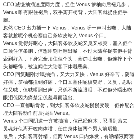
CEO 减慢抽插速度同力度，捉住 Venus 箩柚向后褪几步，
Venus 唯有跟住褪后，双手离开椅背，大陆客就捉住佢手
腕。
忽然 CEO 出力插一下 Venus，Venus 呀一声叫出嚟，大陆
客就趁呢个机会塞自己条软皮蛇入 Venus 个口。
Venus 觉得好呕心，大陆客条软皮蛇又臭又核突，塞入佢个
口顶住佢条脷，佢想即刻吐翻出嚟，不过大陆客捉实佢手臂
企到好入，下身完全顶住佢个头，莫讲吐出嚟，佢连拧下个
头都唔得，被迫闻住大陆客下体嘅恶臭。
CEO 回复翻刚才嘅抽插，又大力又快，Venus 好辛苦，阴道
好痛，箩柚都撞到好痛，个口又塞住啲核突野，又臭，忍唔
住又喊，但喊唔到出声，只係不断流眼泪，不过佢分唔出啲
眼泪係因为痛楚定係羞辱而流出。
CEO 一直都唔肯射，到大陆客条软皮蛇慢慢变硬，佢仲配合
埋大陆客动作前后抽插 Venus。
Venus 个口同阴道一齐被抽插，佢已经麻木，忍唔到落去，
灵魂好似离开咗肉体咁，任由身体被两个男人前后推。
最后，大陆客再射精，佢嚮 Venus 口内爆发，有啲精液嚮嘴