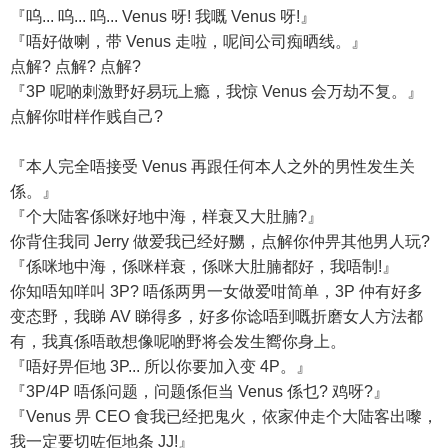
『呜... 呜... 呜... Venus 呀! 我嘅 Venus 呀!』
『唔好做喇，带 Venus 走啦，呢间公司痴晒线。』
点解? 点解? 点解?
『3P 呢啲刺激野好易玩上瘾，我惊 Venus 会万劫不复。』
点解你咁样作贱自己?
『本人完全唔接受 Venus 再跟任何本人之外的男性发生关
係。』
『个大陆客係咪好地中海，样衰又大肚腩?』
你背住我同 Jerry 做爱我已经好嬲，点解你仲畀其他男人玩?
『係咪地中海，係咪样衰，係咪大肚腩都好，我唔制!』
你知唔知咩叫 3P? 唔係两男一女做爱咁简单，3P 仲有好多
变态野，我睇 AV 睇得多，好多你谂唔到嘅折磨女人方法都
有，我真係唔敢想像呢啲野将会发生嚮你身上。
『唔好畀佢地 3P... 所以你要加入变 4P。』
『3P/4P 唔係问题，问题係佢当 Venus 係乜? 鸡呀?』
『Venus 畀 CEO 食我已经把鬼火，依家仲走个大陆客出嚟，
我一定要切咗佢地条 JJ!』