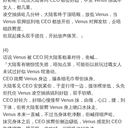
好彩呢个玩法大陆客同 CEO 都会好攰，毕竟 Venus 係成年
女人，都几重。
凌空抽插咗几分钟，大陆客终于顶唔顺，放低 Venus，当
Venus 双脚掂到地 CEO 都放开佢，Venus 对脚发软，企唔
稳跌嚮度。
佢屈起膝头双手揽住，开始放声痛哭。』
(4)
话说 Venus 被 CEO 同大陆客粗暴对待，丧喊...
『大陆客有啲惊慌失措，唔知点算，可能佢以前玩过嘅女人
未试过好似 Venus 咁激动。
CEO 跪嚮 Venus 身边，攞条细毛巾帮佢抹身。
大陆客见 CEO 安抚紧佢，于是行埋一边，搵张櫈坐低，头先
佢托住 Venus 凌空抽插搞到好攰，双手软晒。
CEO 好轻力，好细心慢慢帮 Venus 抹，由颈，心口，腰，到
下体，佢将大陆客留嚮 Venus 身上啲口水抹走。
Venus 本来一直喊，不过当身体乾净翻，佢喊得细声咗。
抹完身体之后，CEO 挨嚮佢侧边瞓低，Venus 感觉到 CEO