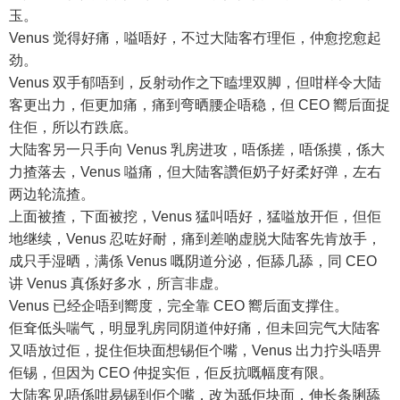
玉。
Venus 觉得好痛，嗌唔好，不过大陆客冇理佢，仲愈挖愈起
劲。
Venus 双手郁唔到，反射动作之下瞌埋双脚，但咁样令大陆
客更出力，佢更加痛，痛到弯晒腰企唔稳，但 CEO 嚮后面捉
住佢，所以冇跌底。
大陆客另一只手向 Venus 乳房进攻，唔係搓，唔係摸，係大
力揸落去，Venus 嗌痛，但大陆客讚佢奶子好柔好弹，左右
两边轮流揸。
上面被揸，下面被挖，Venus 猛叫唔好，猛嗌放开佢，但佢
地继续，Venus 忍咗好耐，痛到差啲虚脱大陆客先肯放手，
成只手湿晒，满係 Venus 嘅阴道分泌，佢舔几舔，同 CEO
讲 Venus 真係好多水，所言非虚。
Venus 已经企唔到嚮度，完全靠 CEO 嚮后面支撑住。
佢耷低头喘气，明显乳房同阴道仲好痛，但未回完气大陆客
又唔放过佢，捉住佢块面想锡佢个嘴，Venus 出力拧头唔畀
佢锡，但因为 CEO 仲捉实佢，佢反抗嘅幅度有限。
大陆客见唔係咁易锡到佢个嘴，改为舐佢块面，伸长条脷舔