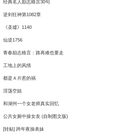
经典名人励志格言30句
逆剑狂神第1082章
《圣墟》1140
仙逆1756
青春励志格言：路再难也要走
工地上的风情
都是Ａ片惹的祸
淫荡空姐
和湖州一个女老师真实回忆
公共女厕中操女友 (自制图文版)
[转贴] 跨年夜操表妹