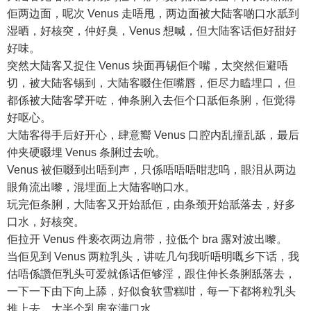
佢两边面，呢次 Venus 走唔甩，两边面被大陆客啲口水舐到
湿晒，好核突，仲好臭，Venus 想喊，但大陆客话佢好甜好
好味。
突然大陆客又捉住 Venus 块面再锡佢个嘴，太突然佢避唔
切，被大陆客锡到，大陆客啜住佢嘴唇，佢尽力瞌埋口，但
都係被大陆客擘开咗，伸条脷入去佢个口舐佢条脷，佢觉得
好呕心。
大陆客得手后好开心，肆意嚮 Venus 口腔内乱撞乱舐，最后
仲夹硬啜埋 Venus 条脷过去吮。
Venus 被佢啜到出唔到声，只係唔唔唔咁悲呜，眼泪从两边
眼角流出嚟，混埋面上大陆客啲口水。
玩完佢条脷，大陆客又开始舐佢，由条颈开始舐落去，好多
口水，好核突。
佢拉开 Venus 件亵衣两边肩带，拉低个 bra 露对波出嚟。
当佢见到 Venus 两粒乳头，讲咗几句我听唔明嘅乡下话，我
估唔係讚佢乳头可爱就係话佢够淫，跟住伸长条脷舐落去，
一下一下由下向上舔，好似食软雪糕咁，每一下都将粒乳头
推上去，大半个乳房充满口水。