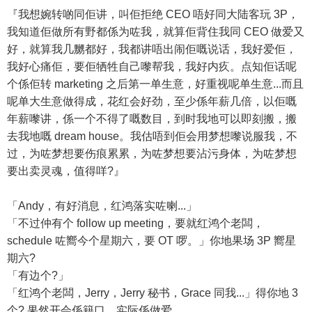
『我想婉转啲同佢讲，叫佢拒绝 CEO 唔好同大陆客玩 3P，
我知道佢做所有野都係为咗我，就算佢背住我同 CEO 做爱又
好，就算我几嬲都好，我都讲唔出闹佢嘅说话，我好爱佢，
我好心痛佢，要佢牺牲自己嚟帮我，我好内疚。点知佢话呢
个係佢转 marketing 之后第一单生意，好重视呢单生意...而且
呢单大生意做得成，花红会好劲，至少係年薪几倍，以佢嘅
年薪嚟讲，係一个不得了嘅数目，到时我地可以即刻搬，搬
去我地嘅 dream house。我估唔到佢会用梦想嚟说服我，不
过，为咗梦想要伤痕累累，为咗梦想要沾污身体，为咗梦想
要出卖灵魂，值得咩?』
「Andy，有好消息，红鸿落实咗喇...」
「不过仲有个 follow up meeting，要就红鸿个老闆，
schedule 咗嚮今个星期六，要 OT 啰。」你地果场 3P 嚮星
期六?
「有边个?」
「红鸿个老闆，Jerry，Jerry 秘书，Grace 同我...」得你地 3
个? 果然开会係籍口，实际係做爱。