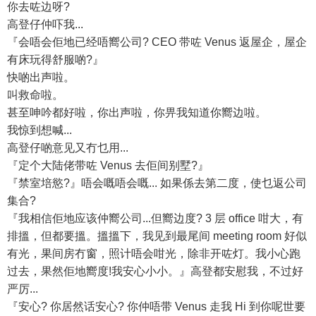
你去咗边呀?
高登仔仲吓我...
『会唔会佢地已经唔嚮公司? CEO 带咗 Venus 返屋企，屋企
有床玩得舒服啲?』
快啲出声啦。
叫救命啦。
甚至呻吟都好啦，你出声啦，你畀我知道你嚮边啦。
我惊到想喊...
高登仔啲意见又冇乜用...
『定个大陆佬带咗 Venus 去佢间别墅?』
『禁室培慾?』唔会嘅唔会嘅... 如果係去第二度，使乜返公司
集合?
『我相信佢地应该仲嚮公司...但嚮边度? 3 层 office 咁大，有
排搵，但都要搵。搵搵下，我见到最尾间 meeting room 好似
有光，果间房冇窗，照计唔会咁光，除非开咗灯。我小心跑
过去，果然佢地嚮度!我安心小小。』高登都安慰我，不过好
严厉...
『安心? 你居然话安心? 你仲唔带 Venus 走我 Hi 到你呢世要