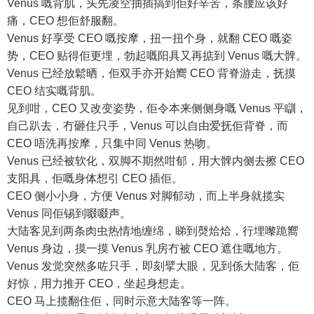
Venus 嘅背肌，头先凌空抽插搞到佢好辛苦，条腰应该好
痛，CEO 想佢舒服翻。
Venus 好享受 CEO 嘅按摩，扭一扭个身，就翻 CEO 嘅姿
势，CEO 贴得佢更埋，勃起嘅阳具又再掂到 Venus 嘅大髀。
Venus 已经放鬆晒，佢双手亦开始嚮 CEO 背脊游走，抚摸
CEO 结实嘅背肌。
见到咁，CEO 又改变姿势，佢令本来侧侧身嘅 Venus 平瞓，
自己趴去，冇砸住只手，Venus 可以自由爱抚佢背脊，而
CEO 唔洗再按摩，只集中同 Venus 热吻。
Venus 已经被软化，双脚不期然咁郁，用大髀内侧去擦 CEO
支阳具，佢嘅身体想引 CEO 插佢。
CEO 侧小小身，方便 Venus 对脚郁动，而上半身就揽实
Venus 同佢锡到啜啜声。
大陆客见到两条肉虫热情地缠绵，睇到㷫烚烚，行埋嚟跪嚮
Venus 身边，摸一摸 Venus 乳房冇被 CEO 遮住嘅地方。
Venus 发觉突然多咗只手，即刻擘大眼，见到係大陆客，佢
好惊，用力推开 CEO，坐起身想走。
CEO 马上揽翻住佢，同时示意大陆客等一阵。