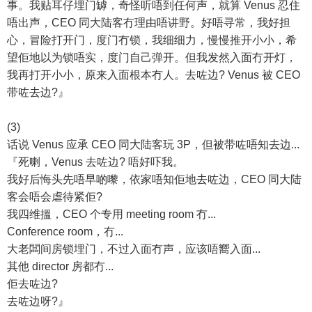
事。我贴耳仔埋门罅，奇怪听唔到任何声，就算 Venus 忍住
唔出声，CEO 同大陆客冇理由唔讲野。好唔寻常，我好担
心，冒险打开门，度门冇锁，我细细力，慢慢推开小小，希
望佢地以为锁唔实，度门自己弹开。但我发然入面冇开灯，
我再打开小小，原来入面根本冇人。去咗边? Venus 被 CEO
带咗去边?』
(3)
话说 Venus 应承 CEO 同大陆客玩 3P，但被带咗唔知去边...
『死喇，Venus 去咗边? 唔好吓我。
我好后悔头先唔早啲嚟，依家唔知佢地去咗边，CEO 同大陆
客会唔会虐待紧佢?
我四维搵，CEO 个专用 meeting room 冇...
Conference room，冇...
大老闆间房锁埋门，不过入面冇声，应该唔嚮入面...
其他 director 房都冇...
佢去咗边?
去咗边呀?』