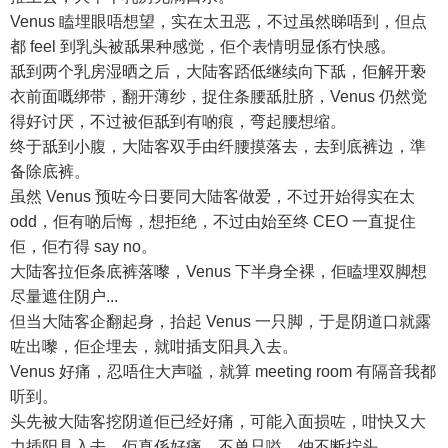
Venus 瞌埋眼唔想望，实在太丑恶，不过虽然睇唔到，但点
都 feel 到乳头被舐果种感觉，佢个表情明显係冇快感。
舐到两个乳房湿晒之后，大陆客踎低继续向下舐，佢解开亵
衣前面嘅绑带，翻开薄纱，捉住条腰舐肚脐，Venus 仍然觉
得好讨厌，不过被佢舐到有啲痕，弯起腰想缩。
终于舐到小腹，大陆客双手由纤腰摸落去，去到底裤边，準
备除底裤。
虽然 Venus 预咗今日要同大陆客做爱，不过开始得实在太
odd，佢有啲后悔，想拒绝，不过由始至终 CEO 一直捉住
佢，佢冇得 say no。
大陆客拉佢条底裤落嚟，Venus 下半身全裸，佢瞌埋双脚想
尽量遮住阴户...
但当大陆客企翻起身，抬起 Venus 一只脚，于是阴道口就露
咗出嚟，佢企埋去，就咁插支阳具入去。
Venus 好痛，忍唔住大声嗌，就算 meeting room 有隔音我都
听到。
头先被大陆客挖阴道佢已经好痛，可能入面损咗，咁快又大
力插阳具入去，佢真係好痛，不单只嗌，仲不断拧头。