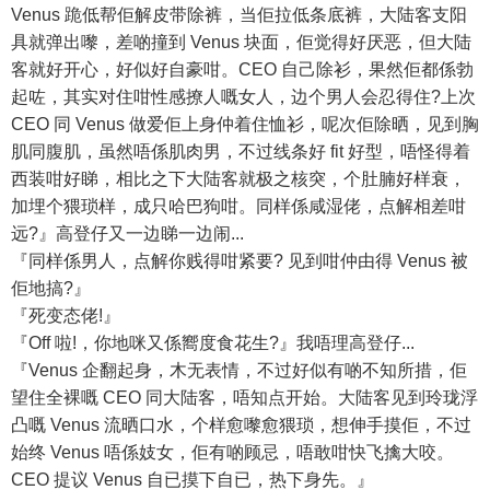
Venus 跪低帮佢解皮带除裤，当佢拉低条底裤，大陆客支阳
具就弹出嚟，差啲撞到 Venus 块面，佢觉得好厌恶，但大陆
客就好开心，好似好自豪咁。CEO 自己除衫，果然佢都係勃
起咗，其实对住咁性感撩人嘅女人，边个男人会忍得住?上次
CEO 同 Venus 做爱佢上身仲着住恤衫，呢次佢除晒，见到胸
肌同腹肌，虽然唔係肌肉男，不过线条好 fit 好型，唔怪得着
西装咁好睇，相比之下大陆客就极之核突，个肚腩好样衰，
加埋个猥琐样，成只哈巴狗咁。同样係咸湿佬，点解相差咁
远?』高登仔又一边睇一边闹...
『同样係男人，点解你贱得咁紧要? 见到咁仲由得 Venus 被
佢地搞?』
『死变态佬!』
『Off 啦!，你地咪又係嚮度食花生?』我唔理高登仔...
『Venus 企翻起身，木无表情，不过好似有啲不知所措，佢
望住全裸嘅 CEO 同大陆客，唔知点开始。大陆客见到玲珑浮
凸嘅 Venus 流晒口水，个样愈嚟愈猥琐，想伸手摸佢，不过
始终 Venus 唔係妓女，佢有啲顾忌，唔敢咁快飞擒大咬。
CEO 提议 Venus 自已摸下自已，热下身先。』