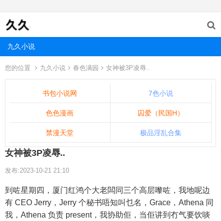
九久小说
您的位置
九久小说
春色满园
女神被3P凌辱..
书包小说网
7色小说
色色漫画
囚爱（民国H）
禁漫天堂
极品淫乱合集
女神被3P凌辱..
发布:2023-10-21 21:10
到咗星期四，厦门红鸿个大老闆同三个高层嚟咗，我地呢边
有 CEO Jerry，Jerry 个秘书唔知叫乜名，Grace，Athena 同
我，Athena 负责 present，我协助佢，当佢讲到冇气要饮啖