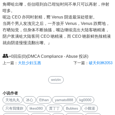
角唧咗出嚟，佢估唔到自己咁短时间不单只可以再射，仲射
咁多。
呢边 CEO 亦同时射精，嚮 Venus 阴道最深处喷射。
当两个男人发洩完之后，一齐放开 Venus，Venus 跌嚮地，
冇晒知觉，但身体不断抽搐，嘴边继续流出大陆客啲精液，
阴户浆满咗大陆客同 CEO 啲精液，而 CEO 啲新鲜热辣精液
就由阴道慢慢流翻出嚟。』
👥
+0回应(0)(DMCA Compliance - Abuse 投诉)
上一篇：
大肚少妇玉惠
下一篇：
破天剑神2053
welzlin
小说作者
天地丸丸
冰心
Ethan
yamato888
kg0000
只有我懂妳
likes080
賈丁丁
Bubkes
小雞湯