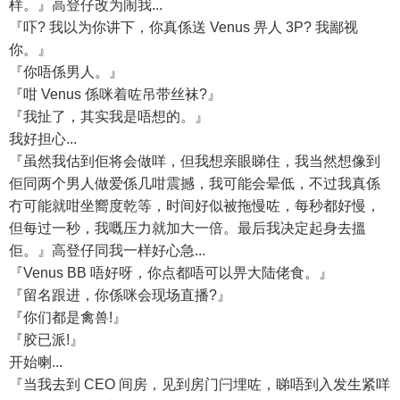
样。』高登仔改为闹我...
『吓? 我以为你讲下，你真係送 Venus 畀人 3P? 我鄙视
你。』
『你唔係男人。』
『咁 Venus 係咪着咗吊带丝袜?』
『我扯了，其实我是唔想的。』
我好担心...
『虽然我估到佢将会做咩，但我想亲眼睇住，我当然想像到
佢同两个男人做爱係几咁震撼，我可能会晕低，不过我真係
冇可能就咁坐嚮度乾等，时间好似被拖慢咗，每秒都好慢，
但每过一秒，我嘅压力就加大一倍。最后我决定起身去搵
佢。』高登仔同我一样好心急...
『Venus BB 唔好呀，你点都唔可以畀大陆佬食。』
『留名跟进，你係咪会现场直播?』
『你们都是禽兽!』
『胶已派!』
开始喇...
『当我去到 CEO 间房，见到房门闩埋咗，睇唔到入发生紧咩