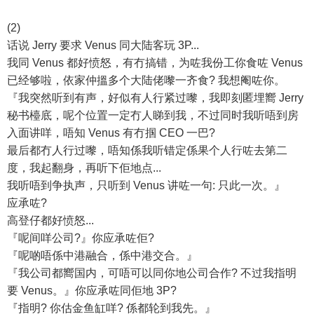
(2)
话说 Jerry 要求 Venus 同大陆客玩 3P...
我同 Venus 都好愤怒，有冇搞错，为咗我份工你食咗 Venus
已经够啦，依家仲搵多个大陆佬嚟一齐食? 我想阉咗你。
『我突然听到有声，好似有人行紧过嚟，我即刻匿埋嚮 Jerry
秘书檯底，呢个位置一定冇人睇到我，不过同时我听唔到房
入面讲咩，唔知 Venus 有冇掴 CEO 一巴?
最后都冇人行过嚟，唔知係我听错定係果个人行咗去第二
度，我起翻身，再听下佢地点...
我听唔到争执声，只听到 Venus 讲咗一句: 只此一次。』
应承咗?
高登仔都好愤怒...
『呢间咩公司?』你应承咗佢?
『呢啲唔係中港融合，係中港交合。』
『我公司都嚮国内，可唔可以同你地公司合作? 不过我指明
要 Venus。』你应承咗同佢地 3P?
『指明? 你估金鱼缸咩? 係都轮到我先。』