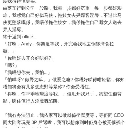
度我揸得佢更实。
由落车行到公司一段路，我每一步都好沉重，每一步都好艰
难，我感觉自己好似马伕，拖妓女去畀嫖客淫辱，不过比马
伕更堕落嘅係，我唔係拖住妓女，我係拖住自己嘅女人送去
畀人淫辱。
终于返到 office...
「好喇，Andy，你嚮度等我，开完会我地去铜锣湾食拉
麵。」
「你唔好去开会好唔好?」
「嗯?」
「我唔想你去，我怕...」
「怕咩呀? 做野之嘛。」做爱之嘛? 你唔好睇得咁轻鬆，你知
唔知将会有几多变态野等紧你? 你会受唔住。
「得喇，你乖乖地嚮度等我。」佢甩开我只手，我望住佢背
影，睇住佢行入淫魔嘅陷阱。
『我冇办法阻止，我依家可以做就係坐嚮度等，等佢同 CEO
同大陆客玩完 3P 后返嚟，我可以想像到时佢身心被受催残个