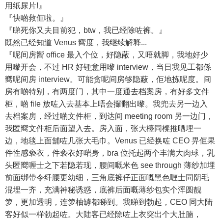
用纸尿片!』
『快啲救佢啦。』
『睇死你又夫目前犯，btw，我已经除咗裤。』
既然已经知道 Venus 嚮度，我继续解释...
『呢间房嚮 office 最入个位，好隐蔽，又唔就脚，我地好少
用嚟开会，不过 HR 好锺意用嚟 interview，当日我见工都係
嚮呢间房 interview。可能贪呢间房够隐蔽，佢地拣呢度。间
房有啲特别，有两度门，其中一度通去档案房，有好多文件
柜，啲 file 放咗入去基本上唔会攞翻出嚟。我兜去另一边入
去档案房，经过啲文件柜，到达间 meeting room 另一边门，
我匿嚮文件柜后面望入去。房入面，张大檯同櫈推晒埋一
边，地毯上面舖咗几张大毛巾。Venus 已经换咗 CEO 畀佢果
件性感亵衣，件亵衣好啱身，bra 位托起两个丰满大肉球，乳
头匿嚮喱士之下若隐若现，腰间嘅米色 see through 薄纱加埋
前面绑带令纤腰更幼细，三角底裤仔正面嘅黑色喱士同阴毛
混埋一齐，充满神秘诱惑，底裤后面嘅薄纱包实个浑圆靓
箩，更加透明，连箩柚罅都睇到。我睇到勃起，CEO 同大陆
客好似一样勃起咗。大陆客已经除咗上衣突出个大肚腩，