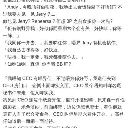
「Andy，今晚唔好做咁夜，我地出去食饭轻鬆下好唔好? 不
过我要去见一见 Jerry 先...」
做乜见 Jerry? Rehearsal? 佢想 3P 之前食多你一次先?
「佢有啲野畀我，好似係同星期六个会有关，好快啫，你等
一阵。」
「我同你一齐去。」我要睇住你，唔畀 Jerry 有机会搞你。
「我自己去咪得啰，好快返。」
「唔得，我一定要，我死都要陪你去。」
「知喇知喇，真係! 你当我 BB 咩?」
『我唔知 CEO 有咩畀佢，不过唔方係好野，我送佢去到
CEO 房门口，企嚮出面啤实入面。CEO 果个唔知叫咩名嘅
秘书仲未走，佢又啤实我。
我见到 CEO 递咗个纸袋畀佢，佢打开攞出嚟，原来係一件性
感亵衣，米色薄纱，前面绑带，边位係黑色喱士，着住佢就
算正人君子都会变禽兽。CEO 叫佢星期六着住开会。』高登
仔知道后一面闹一面期待...