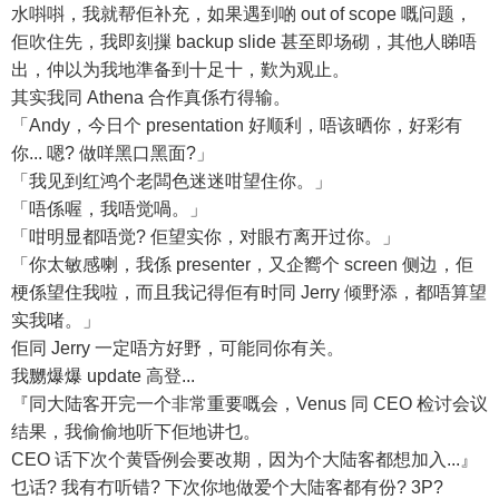
水唞唞，我就帮佢补充，如果遇到啲 out of scope 嘅问题，
佢吹住先，我即刻摷 backup slide 甚至即场砌，其他人睇唔
出，仲以为我地準备到十足十，歎为观止。
其实我同 Athena 合作真係冇得输。
「Andy，今日个 presentation 好顺利，唔该晒你，好彩有
你... 嗯? 做咩黑口黑面?」
「我见到红鸿个老闆色迷迷咁望住你。」
「唔係喔，我唔觉喎。」
「咁明显都唔觉? 佢望实你，对眼冇离开过你。」
「你太敏感喇，我係 presenter，又企嚮个 screen 侧边，佢
梗係望住我啦，而且我记得佢有时同 Jerry 倾野添，都唔算望
实我啫。」
佢同 Jerry 一定唔方好野，可能同你有关。
我嬲爆爆 update 高登...
『同大陆客开完一个非常重要嘅会，Venus 同 CEO 检讨会议
结果，我偷偷地听下佢地讲乜。
CEO 话下次个黄昏例会要改期，因为个大陆客都想加入...』
乜话? 我有冇听错? 下次你地做爱个大陆客都有份? 3P?