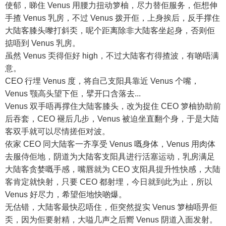
使郁，睇住 Venus 用腰力扭动箩柚，尽力替佢服务，佢想伸
手揸 Venus 乳房，不过 Venus 拨开佢，上身挨后，反手撑住
大陆客膝头嚟打斜奀，呢个距离除非大陆客坐起身，否则佢
掂唔到 Venus 乳房。
虽然 Venus 奀得佢好 high，不过大陆客冇得揸波，有啲唔满
意。
CEO 行埋 Venus 度，将自己支阳具靠近 Venus 个嘴，
Venus 颚高头望下佢，擘开口含落去...
Venus 双手唔再撑住大陆客膝头，改为捉住 CEO 箩柚协助前
后吞套，CEO 褪后几步，Venus 被迫坐直翻个身，于是大陆
客双手就可以尽情搓佢对波。
依家 CEO 同大陆客一齐享受 Venus 嘅身体，Venus 用肉体
去服侍佢地，阴道为大陆客支阳具进行活塞运动，乳房满足
大陆客贪婪嘅手感，嘴唇就为 CEO 支阳具提升性快感，大陆
客肯定就快射，只要 CEO 都射埋，今日就到此为止，所以
Venus 好尽力，希望佢地快啲爆。
无估错，大陆客最快忍唔住，佢突然捉实 Venus 箩柚唔畀佢
奀，因为佢要射精，大嗌几声之后嚮 Venus 阴道入面发射。