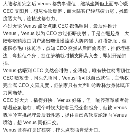
大陆客射完之后 Venus 都费事理佢，继续坐嚮佢上面专心啜
CEO 支阳具，想尽快吹爆佢，而大陆客已经筋疲力尽，摊嚮
度透大气，连揸波都冇力。
不过无论 Venus 点吮点舐 CEO 都係唔射，最后仲推开
Venus，Venus 以为 CEO 放过佢唔使射，于是企翻起身，大
陆客啲精液由阴户渗出嚟慢慢流落大髀内侧，好唔舒服，佢
想攞条毛巾抹乾净，点知 CEO 突然从后面偷袭佢，推佢埋檯
边，弯起佢个身，捉住箩柚就咁插支阳具入去，即刻开始抽
插。
Venus 估唔到 CEO 突然会咁做，企唔稳，唯有扶住椅背顶住
CEO 嘅攻击，同头先唔同，Venus 唔可以自己就住，主动权
完全嚮 CEO 支阳具度，佢依家只有大声呻吟嚟释放身体嘅压
力同痛楚。
CEO 好大力，插得好快，Venus 好痛，但一啲停落嚟或者射
精嘅迹象都冇，呢个时候大陆客已经企翻起身，佢被 Venus
嘅呻吟声挑起埋最后嘅性慾，捉住自己条软皮蛇递向 Venus
嘴边，想 Venus 同佢口交。
Venus 觉得好臭好核突，拧头点都唔肯擘开口。