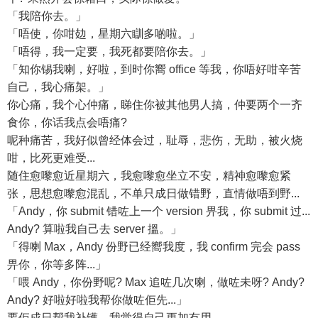
「我陪你去。」
「唔使，你咁攰，星期六瞓多啲啦。」
「唔得，我一定要，我死都要陪你去。」
「知你锡我喇，好啦，到时你嚮 office 等我，你唔好咁辛苦
自己，我心痛架。」
你心痛，我个心仲痛，睇住你被其他男人搞，仲要两个一齐
食你，你话我点会唔痛?
呢种痛苦，我好似曾经体会过，耻辱，悲伤，无助，被火烧
咁，比死更难受...
随住愈嚟愈近星期六，我愈嚟愈坐立不安，精神愈嚟愈紧
张，思想愈嚟愈混乱，不单只成日做错野，直情做唔到野...
「Andy，你 submit 错咗上一个 version 畀我，你 submit 过...
Andy? 算啦我自己去 server 搵。」
「得喇 Max，Andy 份野已经嚮我度，我 confirm 完会 pass
畀你，你等多阵...」
「喂 Andy，你份野呢? Max 追咗几次喇，做咗未呀? Andy?
Andy? 好啦好啦我帮你做咗佢先...」
要佢成日帮我补镬，我觉得自己更加冇用...