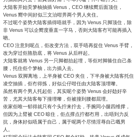
大陆客开始奀箩柚抽插 Venus，CEO 继续嚮后面顶住，
Venus 嚮中间好似三文治咁畀两个男人夹住。
不过呢个姿势大陆客插得唔就手，因为 Venus 只脚顶住，除
非 Venus 可以企嚮度垂直一字马，否则大陆客冇可能再插入
啲。
CEO 注意到呢点，佢改变方法，双手唔再捉住 Venus 手臂，
改为穿过佢胳肋底，将 Venus 从后秤起。
大陆客就将 Venus 另一只脚都抬起埋，等佢对脚箍住自己条
腰，托住佢个箩柚，出力插入去。
Venus 双脚离地，上半身被 CEO 夹住，下半身被大陆客托住
凌空抽插，佢冇得拣，好似公仔咁任由大陆客顶埋嚟。
虽然有两个男人托起佢，其实呢个姿势 Venus 会好攰好辛
苦，尤其大陆客每下撞埋嚟，佢被撞到腰都屈埋。
依家佢唯一郁得就只有个头拧来拧去，手腕同小腿四维撑，
但因为上臂被 CEO 晾住，佢点撑点拧都冇用，出唔到力反
抗，身体好似唔属于自己，属于呢两个尽情淫辱自己嘅男
人。