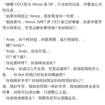
『睇嚟 CEO 唔当 Venus 係 SP，只当佢性玩具，仲要係公共
性玩具。』
『如果你唔阻止 Venus，我发誓派你一年胶。』
『都係果句，Venus 为咩? 畀 CEO 食已经够惨，依家仲要畀
埋大陆客玩，究竟点解佢要咁做? 你知唔知?』
「Andy，你个样好攰，对眼黑晒，成只熊猫咁。」
「嗯? Andy?」
「Andy，Andy，你应吓我...」
「吓? 呀? 哦?」
「你谂紧咩呀?」你係咪知道咗?
「Andy，你成日心不在焉，究竟谂紧咩?，再係咁我唔开心
架。」你 feel 到我已经知道你嘅秘密?
「你係咪好辛苦? 你知唔知我见到你咁我好担心?」
係，我好辛苦，我知你同我一样好辛苦，我地都知将会发生
咩事，但唔可以讲出嚟，只摆嚮心入面...
「你使唔使睇医生?」我嚮高登写出我嘅反应...