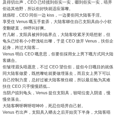
及得切出声，CEO 已经揽到佢实一实，啜到佢实一实，唔畀
佢谂其他野，所以佢好快就适应落嚟。
就係咁，CEO 同佢一边 kiss，一边要佢同大陆客手淫。
享受住 Venus 嘅玉手套弄，大陆客睇住自己支阳具由小小软
变翻硬直，仲呼叫好爽。
冇几耐，支阳具被捽到临界点，大陆客咬紧牙关唔想射，但
龟头已经有小小野洩咗出嚟，于是 CEO 放开 Venus，扶佢企
起身，跨过大陆客...
Venus 明白 CEO 嘅意思，佢要佢採用女上男下嘅方式同大陆
客媾合。
佢皱埋眉头唔愿意，不过 CEO 望住佢，提佢今日嘅目的就係
同大陆客做爱，既然嚟咗就要做埋落去，而且女上男下可以
自己控制力度，总好过被大陆客揿住砌，所以最后勉为其难
扶住 CEO 只手慢慢踎低...
当阴户掂到龟头，Venus 捉住支阳具，较啱位套入阴道，慢
慢坐落去。
大陆客啊呀啊呀咁呻吟，死忍住唔畀自己射。
Venus 冇出声，支阳具入晒去之后开始奀下半身，大陆客唔