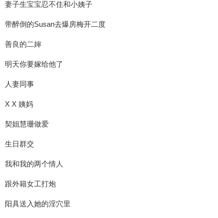
妻子生宝宝忍不住和小姨子
带醉倒的Susan去爆房梅开二度
善良的二婶
明天你要嫁给他了
人妻同事
X X 姨妈
契姐慧珊做爱
生日群交
我和我的两个情人
跟外籍女工打炮
阳具送入她的淫穴里