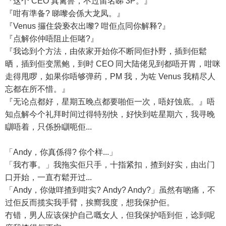
『这个 CEO 真禽兽，不过留名睇 3P。』
『咁有準备? 睇嚟会係大龙凤。』
『Venus 攞住袋亵衣出嚟? 咁佢点同你解释?』
『点解你仲唔阻止佢啫?』
『我谂到个方法，由依家开始你不断同佢扑野，插到佢鬆
晒，插到佢变黑鲍，到时 CEO 同大陆佬见到都唔开胃，咁咪
走得甩啰，如果你唔够弹药，PM 我，为咗 Venus 我精尽人
忘都在所不惜。』
『无论点都好，星期五晚点都要啪佢一次，唔好蚀底。』唔
知点解今个礼拜时间过得特别快，好快到咗星期六，我寻晚
瞓唔着，只係扮瞓呃佢...
「Andy，你真係得? 你个样...」
「我冇事。」我拖实佢只手，十指紧扣，揸到好实，由出门
口开始，一直冇鬆开过...
「Andy，你做咩揸到咁实? Andy? Andy?」虽然有啲痛，不
过佢反而揽实我手臂，挨嚮我度，想我保护佢。
冇错，男人应该保护自己嘅女人，但我保护唔到佢，谂到呢