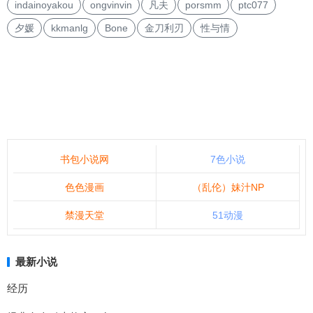
indainoyakou
ongvinvin
凡夫
porsmm
ptc077
夕媛
kkmanlg
Bone
金刀利刃
性与情
书包小说网
7色小说
色色漫画
（乱伦）妹汁NP
禁漫天堂
51动漫
最新小说
经历