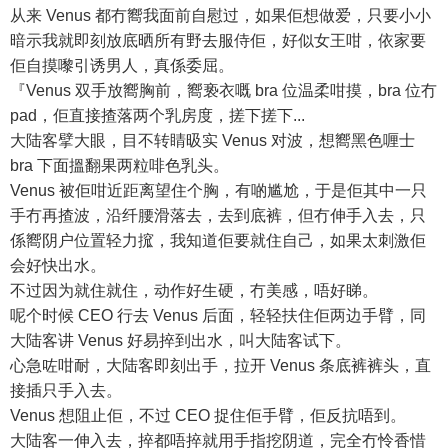
从来 Venus 都冇嚮我面前自慰过，如果佢想做爱，只要小小
暗示我就即刻放底晒所有野去服侍佢，好似女王咁，依家要
佢自摸嚟引诱男人，真係委屈。
『Venus 双手放嚮胸前，嚮亵衣嘅 bra 位温柔咁摸，bra 位冇
pad，佢直接揸落两个乳房度，搓下搓下...
大陆客擘大眼，目不转睛昅实 Venus 对波，想嚮黑色喱士
bra 下面搵翻果两粒啡色乳头。
Venus 被佢咁近距离望住个胸，有啲尴尬，于是佢其中一只
手冇再揸波，沿纤腰滑落去，去到底裤，但冇伸手入去，只
係嚮阴户位置轻力搲，我知道佢要就住自己，如果太刺激佢
会好快出水。
不过因为就住就住，动作好生硬，冇美感，唔好睇。
呢个时候 CEO 行去 Venus 后面，轻轻扶住佢两边手臂，同
大陆客讲 Venus 好易捽到出水，叫大陆客试下。
心急咗咁耐，大陆客即刻出手，拉开 Venus 条底裤裤头，直
接插只手入去。
Venus 想阻止佢，不过 CEO 捉住佢手臂，佢反抗唔到。
大陆客一伸入去，捽都唔捽就用手指挖阴道，完全冇怜香惜