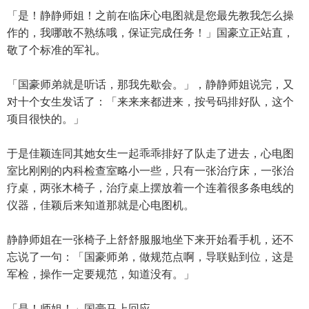
「是！静静师姐！之前在临床心电图就是您最先教我怎么操
作的，我哪敢不熟练哦，保证完成任务！」国豪立正站直，
敬了个标准的军礼。
「国豪师弟就是听话，那我先歇会。」，静静师姐说完，又
对十个女生发话了：「来来来都进来，按号码排好队，这个
项目很快的。」
于是佳颖连同其她女生一起乖乖排好了队走了进去，心电图
室比刚刚的内科检查室略小一些，只有一张治疗床，一张治
疗桌，两张木椅子，治疗桌上摆放着一个连着很多条电线的
仪器，佳颖后来知道那就是心电图机。
静静师姐在一张椅子上舒舒服服地坐下来开始看手机，还不
忘说了一句：「国豪师弟，做规范点啊，导联贴到位，这是
军检，操作一定要规范，知道没有。」
「是！师姐！」国豪马上回应。