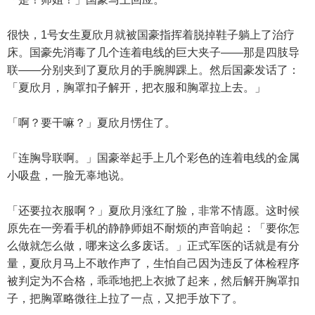
很快，1号女生夏欣月就被国豪指挥着脱掉鞋子躺上了治疗
床。国豪先消毒了几个连着电线的巨大夹子——那是四肢导
联——分别夹到了夏欣月的手腕脚踝上。然后国豪发话了：
「夏欣月，胸罩扣子解开，把衣服和胸罩拉上去。」
「啊？要干嘛？」夏欣月愣住了。
「连胸导联啊。」国豪举起手上几个彩色的连着电线的金属
小吸盘，一脸无辜地说。
「还要拉衣服啊？」夏欣月涨红了脸，非常不情愿。这时候
原先在一旁看手机的静静师姐不耐烦的声音响起：「要你怎
么做就怎么做，哪来这么多废话。」正式军医的话就是有分
量，夏欣月马上不敢作声了，生怕自己因为违反了体检程序
被判定为不合格，乖乖地把上衣掀了起来，然后解开胸罩扣
子，把胸罩略微往上拉了一点，又把手放下了。