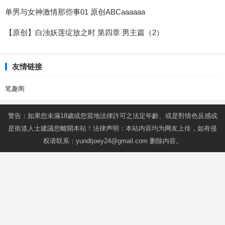
单男与女神激情那些事01 原创ABCaaaaaa
【原创】白浊妖莲绽放之时 第四章 男主篇（2）
友情链接
笔趣阁
警告：如果您未滿18歲或您當地法律許可之法定年齡、或是對情色反感或
是衛道人士建議您離開本站！法律声明：本站内容均为网友上传，如有侵
权请联系：
yundtjoey24@gmail.com
删除内容。