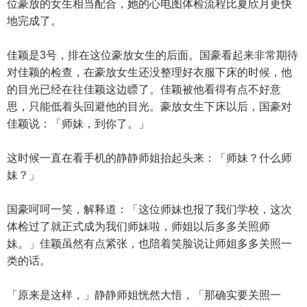
位豪放的女生相当配合，她的心电图体检流程比夏欣月更快
地完成了。
佳颖是3号，排在这位豪放女生的后面。国豪看起来非常期待
对佳颖的检查，在豪放女生还没整理好衣服下床的时候，他
的目光已经在往佳颖这边瞟了。佳颖被他看得有点不好意
思，只能低着头回避他的目光。豪放女生下床以后，国豪对
佳颖说：「师妹，到你了。」
这时候一直在看手机的静静师姐抬起头来：「师妹？什么师
妹？」
国豪呵呵一笑，解释道：「这位师妹也报了我们学校，这次
体检过了就正式成为我们师妹啦，师姐以后多多关照师
妹。」佳颖虽然有点紧张，也陪着笑脸说让师姐多多关照一
类的话。
「原来是这样，」静静师姐恍然大悟，「那确实要关照一