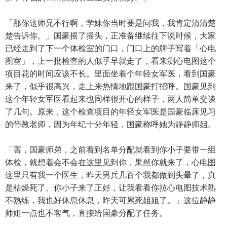
「那你这师兄不行啊，学妹你当时要是问我，我肯定清清楚
楚告诉你。」国豪摇了摇头，正准备继续往下说时候，大家
已经走到了下一个体检室的门口，门口上的牌子写着「心电
图室」，上一批检查的人似乎早就走了，看来测心电图这个
项目花的时间应该不长。里面坐着个年轻女军医，看到国豪
来了，似乎很高兴，走上来热情地跟国豪打招呼。国豪见到
这个年轻女军医看起来也同样很开心的样子，两人简单交谈
了几句。原来，这个检查项目的年轻女军医是国豪临床见习
的带教老师，因为年纪十分年轻，国豪称呼她为静静师姐。
「害，国豪师弟，之前看到名单分配就看到你小子要带一组
体检，就想着会不会在这里见到你，果然你就来了，心电图
这里只有我一个医生，昨天男兵几百个我都做到头晕了，真
是枯燥死了。你小子来了正好，让我看看你拉心电图技术熟
不熟练，我也好休息休息，昨天可累死姐姐了。」这位静静
师姐一点也不客气，直接给国豪分配了任务。