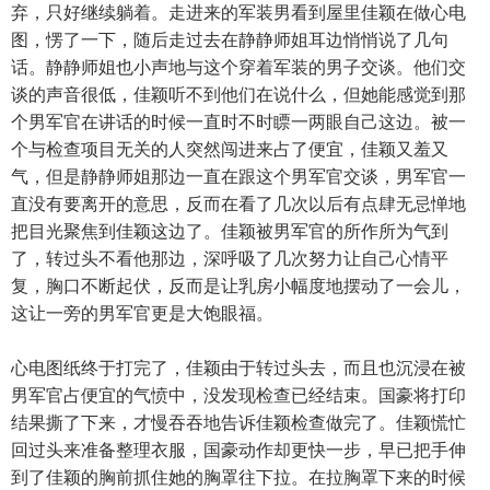
弃，只好继续躺着。走进来的军装男看到屋里佳颖在做心电
图，愣了一下，随后走过去在静静师姐耳边悄悄说了几句
话。静静师姐也小声地与这个穿着军装的男子交谈。他们交
谈的声音很低，佳颖听不到他们在说什么，但她能感觉到那
个男军官在讲话的时候一直时不时瞟一两眼自己这边。被一
个与检查项目无关的人突然闯进来占了便宜，佳颖又羞又
气，但是静静师姐那边一直在跟这个男军官交谈，男军官一
直没有要离开的意思，反而在看了几次以后有点肆无忌惮地
把目光聚焦到佳颖这边了。佳颖被男军官的所作所为气到
了，转过头不看他那边，深呼吸了几次努力让自己心情平
复，胸口不断起伏，反而是让乳房小幅度地摆动了一会儿，
这让一旁的男军官更是大饱眼福。
心电图纸终于打完了，佳颖由于转过头去，而且也沉浸在被
男军官占便宜的气愤中，没发现检查已经结束。国豪将打印
结果撕了下来，才慢吞吞地告诉佳颖检查做完了。佳颖慌忙
回过头来准备整理衣服，国豪动作却更快一步，早已把手伸
到了佳颖的胸前抓住她的胸罩往下拉。在拉胸罩下来的时候