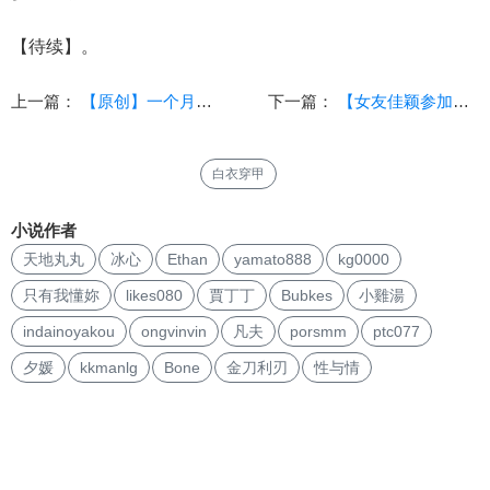
【待续】。
上一篇：
【原创】一个月的报复1-楔子
下一篇：
【女友佳颖参加军检】 第一章
白衣穿甲
小说作者
天地丸丸
冰心
Ethan
yamato888
kg0000
只有我懂妳
likes080
賈丁丁
Bubkes
小雞湯
indainoyakou
ongvinvin
凡夫
porsmm
ptc077
夕媛
kkmanlg
Bone
金刀利刃
性与情