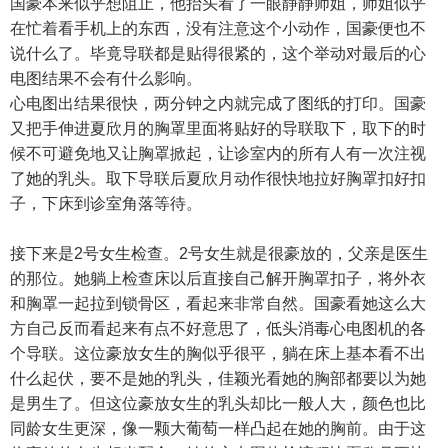
国豪本来似乎想阻止，他抬头看了一眼静静师姐，师姐似乎
在忙着看手机上的东西，没有注意这个小动作，国豪便也不
说什么了。毕竟导联都是贴得很紧的，这个举动对最后的心
电图结果不会有什么影响。
心电图出结果很快，两分钟之内就完成了图纸的打印。国豪
又把手伸进夏欣月的胸罩里面将贴好的导联取下，取下的时
候不可避免地又让胸罩掀起，让诊室内的所有人有一次注视
了她的乳头。取下导联后夏欣月动作很快地拉好胸罩扣好扣
子，下床到诊室角落等待。
接下来是2号女生检查。2号女生就是很豪放的，父亲是医生
的那位。她躺上检查床以后直接自己解开胸罩扣子，将外衣
和胸罩一起拉到锁骨区，看起来非常自然。国豪看她这么大
方自己反而看起来有点不好意思了，低头消毒心电图机的各
个导联。这位豪放女生的胸似乎很平，躺在床上基本看不出
什么起伏，要不是她的乳头，佳颖光看她的胸部都要以为她
是男生了。但这位豪放女生的乳头却比一般人大，颜色也比
同龄女生更深，像一颗大葡萄一样凸起在她的胸前。由于这