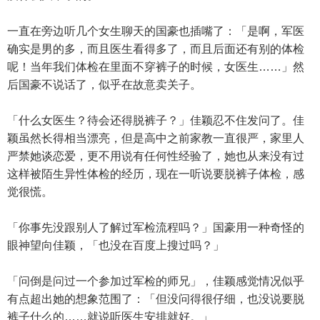
一直在旁边听几个女生聊天的国豪也插嘴了：「是啊，军医
确实是男的多，而且医生看得多了，而且后面还有别的体检
呢！当年我们体检在里面不穿裤子的时候，女医生……」然
后国豪不说话了，似乎在故意卖关子。
「什么女医生？待会还得脱裤子？」佳颖忍不住发问了。佳
颖虽然长得相当漂亮，但是高中之前家教一直很严，家里人
严禁她谈恋爱，更不用说有任何性经验了，她也从来没有过
这样被陌生异性体检的经历，现在一听说要脱裤子体检，感
觉很慌。
「你事先没跟别人了解过军检流程吗？」国豪用一种奇怪的
眼神望向佳颖，「也没在百度上搜过吗？」
「问倒是问过一个参加过军检的师兄」，佳颖感觉情况似乎
有点超出她的想象范围了：「但没问得很仔细，也没说要脱
裤子什么的……就说听医生安排就好。」