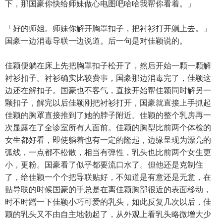
下，那国豪你快给师妹做心电图吧哈哈我帮你看着。」
「好的师姐。师妹你解开胸罩扣子，把衬衫打开躺上去。」
国豪一边消毒导联一边说道。后一句是对佳颖说的。
佳颖便躺在床上先把胸罩扣子松开了，然后开始一颗一颗解
衬衫扣子。衬衫确实比较费事，国豪那边消毒完了，佳颖这
边还在解扣子。国豪也不客气，直接开始帮佳颖同时解另一
颗扣子，解完以后佳颖刚把衬衫打开，国豪就直接上手抓起
佳颖的胸罩直接推到了她的脖子附近。佳颖的整个乳房再一
次显露在了全诊室所有人面前。佳颖的胸型比前两个体检的
女生都好看，即使躺着也有一定的隆起，边缘呈现为漂亮的
弧线，一点都不松散，相当有弹性，乳头也比前两个女生更
小，更粉。国豪看了似乎都要流口水了。但他还是克制住
了，给佳颖一个个把导联贴好，不知道是有意还是无意，在
贴导联的时候国豪的手总是在离佳颖胸部很近的表面移动，
时不时蹭一下佳颖小巧可爱的乳头，如此反复几次以后，佳
颖的乳头又不由自主地勃起了，从外观上看乳头略微增大少