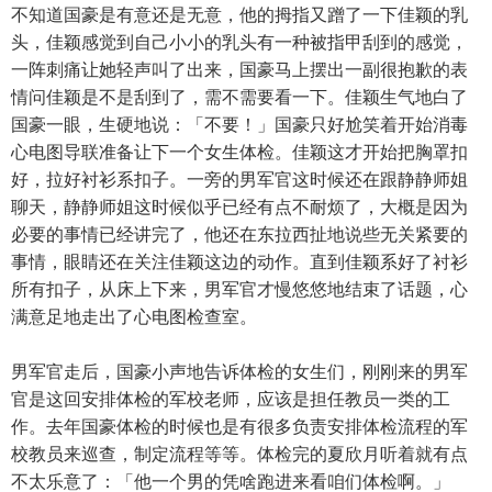
不知道国豪是有意还是无意，他的拇指又蹭了一下佳颖的乳
头，佳颖感觉到自己小小的乳头有一种被指甲刮到的感觉，
一阵刺痛让她轻声叫了出来，国豪马上摆出一副很抱歉的表
情问佳颖是不是刮到了，需不需要看一下。佳颖生气地白了
国豪一眼，生硬地说：「不要！」国豪只好尬笑着开始消毒
心电图导联准备让下一个女生体检。佳颖这才开始把胸罩扣
好，拉好衬衫系扣子。一旁的男军官这时候还在跟静静师姐
聊天，静静师姐这时候似乎已经有点不耐烦了，大概是因为
必要的事情已经讲完了，他还在东拉西扯地说些无关紧要的
事情，眼睛还在关注佳颖这边的动作。直到佳颖系好了衬衫
所有扣子，从床上下来，男军官才慢悠悠地结束了话题，心
满意足地走出了心电图检查室。
男军官走后，国豪小声地告诉体检的女生们，刚刚来的男军
官是这回安排体检的军校老师，应该是担任教员一类的工
作。去年国豪体检的时候也是有很多负责安排体检流程的军
校教员来巡查，制定流程等等。体检完的夏欣月听着就有点
不太乐意了：「他一个男的凭啥跑进来看咱们体检啊。」