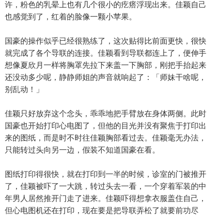
许，粉色的乳晕上也有几个很小的疙瘩浮现出来。佳颖自己
也感觉到了，红着的脸像一颗小苹果。
国豪的操作似乎已经很熟练了，这次贴得比前面更快，很快
就完成了各个导联的连接。佳颖看到导联都连上了，便伸手
想像夏欣月一样将胸罩先拉下来盖一下胸部，刚把手抬起来
还没动多少呢，静静师姐的声音就响起了：「师妹干啥呢，
别乱动！」
佳颖只好放弃这个念头，乖乖地把手臂放在身体两侧。此时
国豪也开始打印心电图了，但他的目光并没有聚焦于打印出
来的图纸，而是时不时往佳颖胸部看过去。佳颖毫无办法，
只能转过头向另一边，假装不知道国豪在看。
图纸打印得很快，就在打印到一半的时候，诊室的门被推开
了，佳颖被吓了一大跳，转过头去一看，一个穿着军装的中
年男人居然推开门走了进来。佳颖吓得想拿衣服盖住自己，
但心电图机还在打印，现在要是把导联弄松了就要前功尽