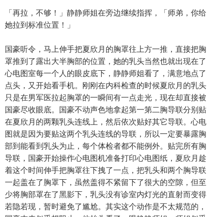
「再拉，不够！」静静师姐在旁边继续指挥，「师弟，你给
她拉到标准位置！」
国豪听令，马上伸手把夏欣月的胸罩往上方一推，直接把胸
罩推到了露出大半胸部的位置，她的乳头当然也就出现在了
心电图室每一个人的眼皮底下，静静师姐看了，满意地点了
点头，又开始看手机。刚刚在内科检查的时候夏欣月的乳头
只是在男军医拉起胸罩的一瞬间有一点走光，现在却直接被
国豪尽收眼底。国豪不动声色地拿起第一第二胸导联分别贴
在夏欣月的两颗乳头连线上，然后依次贴好其它导联。心电
图就是因为要贴这两个乳头连线的导联，所以一定要暴露胸
部到能看到乳头为止，每个体检者都不能例外。贴完所有胸
导联，国豪开始操作心电图机准备打印心电图纸，夏欣月趁
着这个时间伸手把胸罩往下拽了一点，把乳头和两个胸导联
一起盖在了胸罩下，虽然盖得不紧留下了很大的空隙，但至
少将胸部罩在了黑影下，乳头没有诊室内灯光的直射而变得
若隐若现，暂时避免了尴尬。其实这个动作是不太规范的，