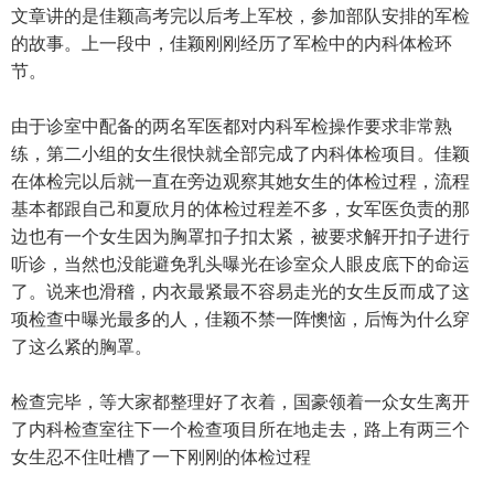
文章讲的是佳颖高考完以后考上军校，参加部队安排的军检
的故事。上一段中，佳颖刚刚经历了军检中的内科体检环
节。
由于诊室中配备的两名军医都对内科军检操作要求非常熟
练，第二小组的女生很快就全部完成了内科体检项目。佳颖
在体检完以后就一直在旁边观察其她女生的体检过程，流程
基本都跟自己和夏欣月的体检过程差不多，女军医负责的那
边也有一个女生因为胸罩扣子扣太紧，被要求解开扣子进行
听诊，当然也没能避免乳头曝光在诊室众人眼皮底下的命运
了。说来也滑稽，内衣最紧最不容易走光的女生反而成了这
项检查中曝光最多的人，佳颖不禁一阵懊恼，后悔为什么穿
了这么紧的胸罩。
检查完毕，等大家都整理好了衣着，国豪领着一众女生离开
了内科检查室往下一个检查项目所在地走去，路上有两三个
女生忍不住吐槽了一下刚刚的体检过程